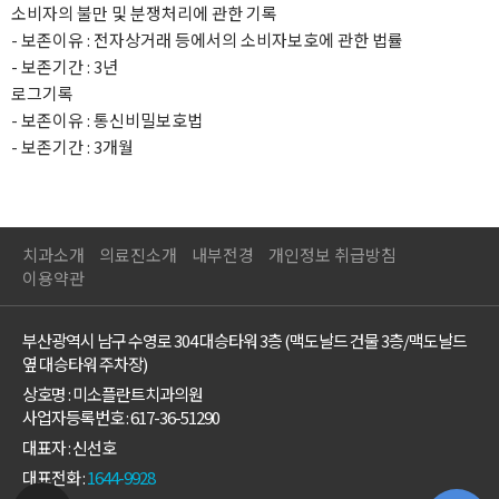
소비자의 불만 및 분쟁처리에 관한 기록
- 보존이유 : 전자상거래 등에서의 소비자보호에 관한 법률
- 보존기간 : 3년
로그기록
- 보존이유 : 통신비밀보호법
- 보존기간 : 3개월
치과소개
의료진소개
내부전경
개인정보 취급방침
이용약관
부산광역시 남구 수영로 304 대승타워 3층 (맥도날드 건물 3층/맥도날드
옆 대승타워 주차장)
상호명 : 미소플란트치과의원
사업자등록번호 : 617-36-51290
대표자 : 신선호
대표전화 :
1644-9928