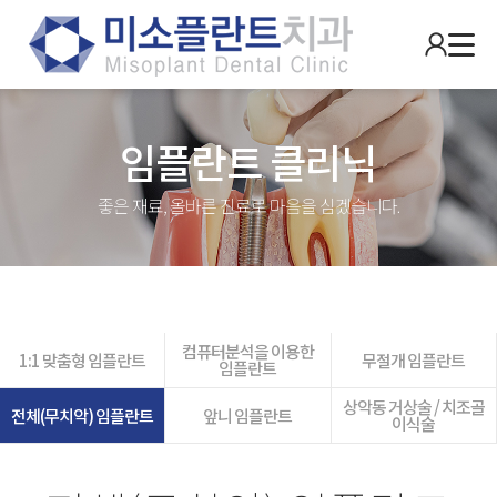
임플란트 클리닉
좋은 재료, 올바른 진료로 마음을 심겠습니다.
컴퓨터분석을 이용한
1:1 맞춤형 임플란트
무절개 임플란트
임플란트
상악동 거상술 / 치조골
전체(무치악) 임플란트
앞니 임플란트
이식술