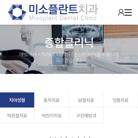
종합클리닉
예방에서 시작하여 치유까지 손상된 치아를 회복시켜
드리겠습니다.
치아성형
충치치료
보철치료
잇몸치료
턱관절치료
어린이치료
구강예방과